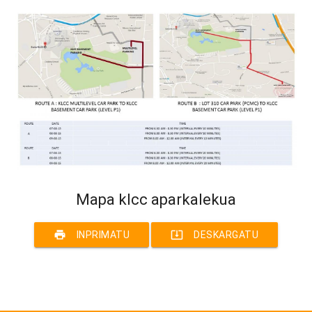
Mapa klcc aparkalekua
print
system_update_alt
INPRIMATU
DESKARGATU