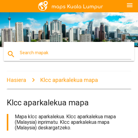
menu
search
Search mapak
Hasiera
Klcc aparkalekua mapa
Klcc aparkalekua mapa
Mapa klcc aparkalekua. Klcc aparkalekua mapa
(Malaysia) inprimatu. Klcc aparkalekua mapa
(Malaysia) deskargatzeko.