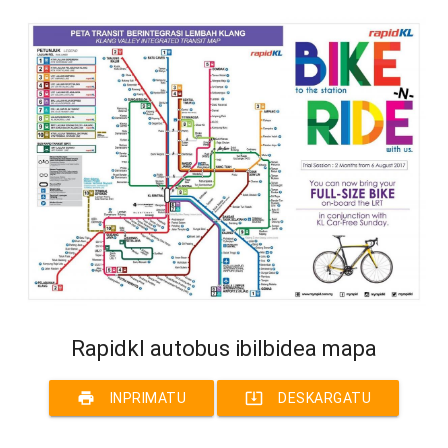
Rapidkl autobus ibilbidea mapa
print
system_update_alt
INPRIMATU
DESKARGATU