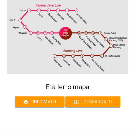
Eta lerro mapa
print
system_update_alt
INPRIMATU
DESKARGATU