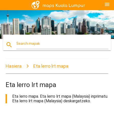
menu
search
Search mapak
Hasiera
Eta lerro lrt mapa
Eta lerro lrt mapa
Eta lerro mapa. Eta lerro lrt mapa (Malaysia) inprimatu.
Eta lerro lrt mapa (Malaysia) deskargatzeko.