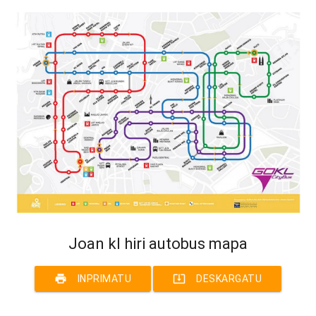
Joan kl hiri autobus mapa
print
system_update_alt
INPRIMATU
DESKARGATU