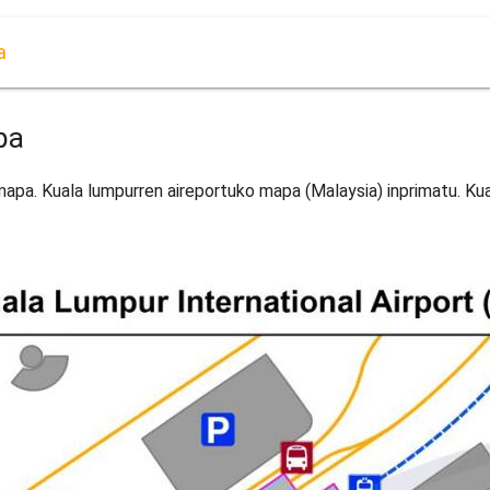
a
pa
mapa. Kuala lumpurren aireportuko mapa (Malaysia) inprimatu. Ku