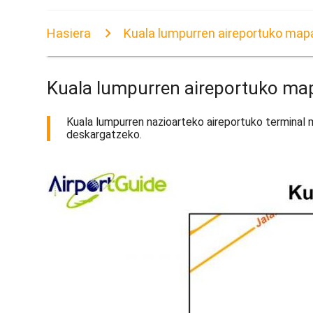
Hasiera
Kuala lumpurren aireportuko map
Kuala lumpurren aireportuko ma
Kuala lumpurren nazioarteko aireportuko terminal 
deskargatzeko.