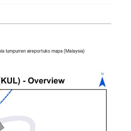
ala lumpurren aireportuko mapa (Malaysia)