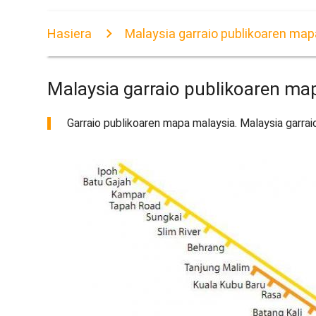
Hasiera
Malaysia garraio publikoaren map
Malaysia garraio publikoaren ma
Garraio publikoaren mapa malaysia. Malaysia garrai