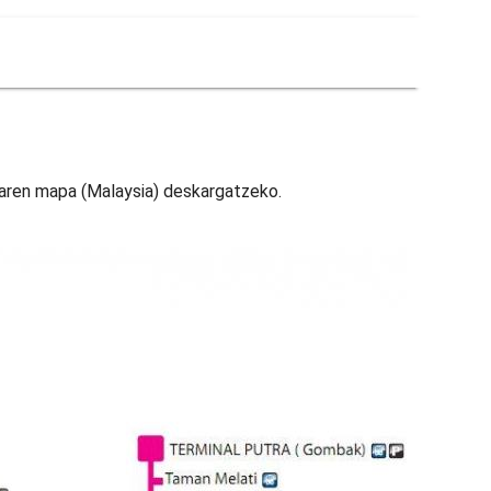
koaren mapa (Malaysia) deskargatzeko.