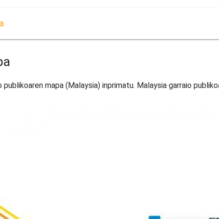
a
pa
o publikoaren mapa (Malaysia) inprimatu. Malaysia garraio publi