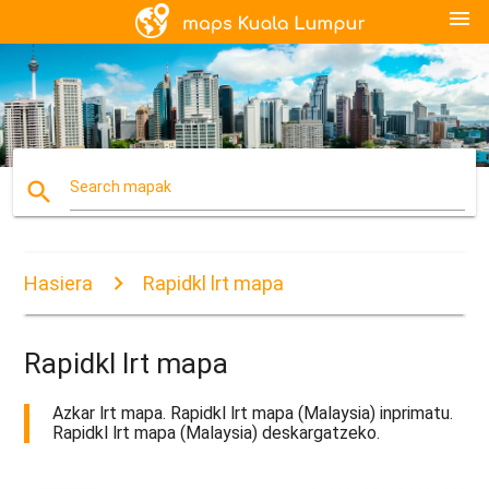
menu
search
Search mapak
Hasiera
Rapidkl lrt mapa
Rapidkl lrt mapa
Azkar lrt mapa. Rapidkl lrt mapa (Malaysia) inprimatu.
Rapidkl lrt mapa (Malaysia) deskargatzeko.