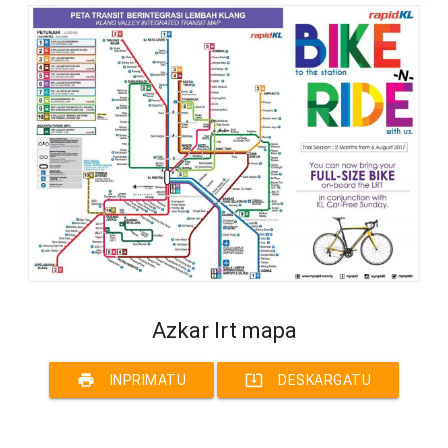
Azkar lrt mapa
print
system_update_alt
INPRIMATU
DESKARGATU